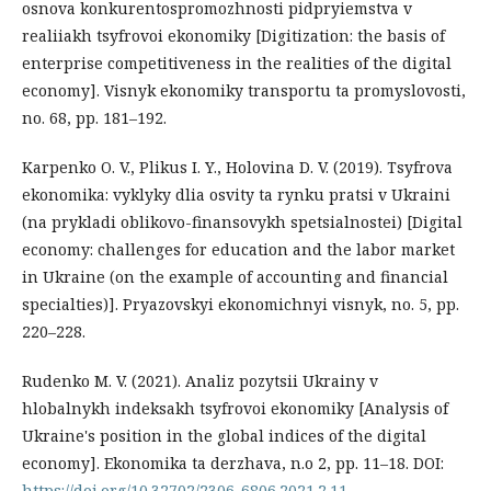
osnova konkurentospromozhnosti pidpryiemstva v
realiiakh tsyfrovoi ekonomiky [Digitization: the basis of
enterprise competitiveness in the realities of the digital
economy]. Visnyk ekonomiky transportu ta promyslovosti,
no. 68, pp. 181–192.
Karpenko O. V., Plikus I. Y., Holovina D. V. (2019). Tsyfrova
ekonomika: vyklyky dlia osvity ta rynku pratsi v Ukraini
(na prykladi oblikovo-finansovykh spetsialnostei) [Digital
economy: challenges for education and the labor market
in Ukraine (on the example of accounting and financial
specialties)]. Pryazovskyi ekonomichnyi visnyk, no. 5, pp.
220–228.
Rudenko M. V. (2021). Analiz pozytsii Ukrainy v
hlobalnykh indeksakh tsyfrovoi ekonomiky [Analysis of
Ukraine's position in the global indices of the digital
economy]. Ekonomika ta derzhava, n.o 2, pp. 11–18. DOI:
https://doi.org/10.32702/2306-6806.2021.2.11