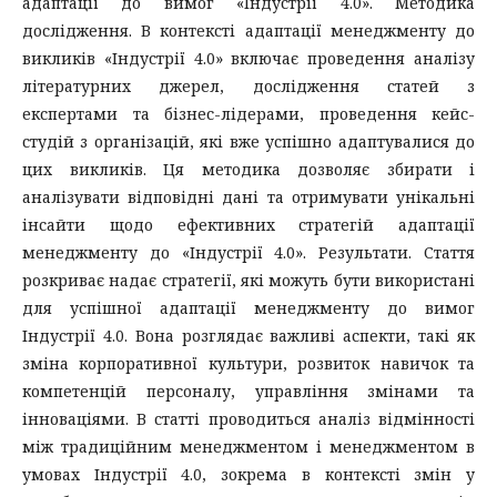
адаптації до вимог «Індустрії 4.0». Методика
дослідження. В контексті адаптації менеджменту до
викликів «Індустрії 4.0» включає проведення аналізу
літературних джерел, дослідження статей з
експертами та бізнес-лідерами, проведення кейс-
студій з організацій, які вже успішно адаптувалися до
цих викликів. Ця методика дозволяє збирати і
аналізувати відповідні дані та отримувати унікальні
інсайти щодо ефективних стратегій адаптації
менеджменту до «Індустрії 4.0». Результати. Стаття
розкриває надає стратегії, які можуть бути використані
для успішної адаптації менеджменту до вимог
Індустрії 4.0. Вона розглядає важливі аспекти, такі як
зміна корпоративної культури, розвиток навичок та
компетенцій персоналу, управління змінами та
інноваціями. В статті проводиться аналіз відмінності
між традиційним менеджментом і менеджментом в
умовах Індустрії 4.0, зокрема в контексті змін у