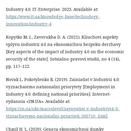
Industry 4.0. IT-Enterprise. 2023. Available at:
https://www.it.ua/knowledge-base/technology-
innovation/industry-4
Kopytko M. I., Zaverukha D. A. (2021). Kliuchovi aspekty
vplyvu industrii 4.0 na ekonomichnu bezpeku derzhavy
[Key aspects of the impact of industry 4.0 on the economic
security of the state]. Sotsialno-pravovi studii, no 4 (14),
pp. 117–122.
Novak I., Pokotylenko R. (2019). Zainiatist v Industrii 4.0:
vyznachaiemo natsionalni priorytety [Employment in
Industry 4.0: defining national priorities]. Internet-
vydannia «ZN.UA». Available at:
https://zn.ua/ukr/macrolevel/zaynyatist-v-industriyi4-0-
viznachayemo-nacionalni-prioriteti-300710_.html
Chmil H. L. (2020). Geneza ekonomichnoi dumky