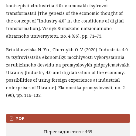
kontseptsii «Industriia 4.0» v umovakh tsyfrovoi
transformatsii [The genesis of the economic thought of
the concept of "Industry 4.0" in the conditions of digital
transformation]. Visnyk Sumskoho natsionalnoho
ahrarnoho universytetu, no. 4 (86), pp. 71–75.
Briukhovetska N. Yu., Chernykh O. V. (2020). Industriia 4.0
ta tsyfrovizatsiia ekonomiky: mozhlyvosti vykorystannia
zarubizhnoho dosvidu na promyslovykh pidpryiemstvakh
Ukrainy [Industry 4.0 and digitalization of the economy:
possibilities of using foreign experience at industrial
enterprises of Ukraine]. Ekonomika promyslovosti, no. 2
(90), pp. 116–132.
PDF
Переглядів статті: 469