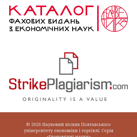
© 2026 Науковий вісник Полтавського
університету економіки і торгівлі. Серія
«Економічні науки»