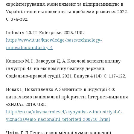
євроінтегрування. Менеджмент та підприємництво в
Україні: етапи становлення та проблеми розвитку. 2022.
С. 374–382.
Industry 4.0. IT-Enterprise. 2023. URL:
https://www.it.ua/knowledge-base/technology-
innovation/industry-4
Копитко М. І., Заверуха Д. А. Ключові аспекти впливу
індустрії 4.0 на економічну безпеку держави.
Соціально-правові студії. 2021. Випуск 4 (14). С. 117–122.
Новак І., Покотиленко Р. Зайнятість в Індустрії 4.0:
визначаємо національні пріоритети. Інтернет-видання
«ZN.UA». 2019. URL:
https://zn.ua/ukr/macrolevel/zaynyatist-v-industriyi4-0-
viznachayemo-nacionalni-prioriteti-300710_.html
Чміль Г. Л. Ґенеза економічної думки концепції