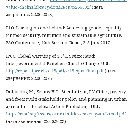
value-chains/library/details/en/c/266092/
(дата
звернення: 22.06.2023)
FAO. Leaving no one behind: Achieving gender equality
for food security, nutrition and sustainable agriculture.
FAO Conference, 40th Session. Rome, 3-8 July 2017.
IPCC. Global warming of 1.5°C. Switzerland:
Intergovernmental Panel on Climate Change. URL:
http://report.ipcc.ch/sr15/pdf/sr15_spm_final.pdf
(дата
звернення: 22.06.2023)
Dubbeling M., Zeeuw H.D., Veenhuizen, R.V. Cities, poverty
and food: multi-stakeholder policy and planning in urban
agriculture. Practical Action Publishing. URL:
https://ruaf.org/assets/2019/11/Cities-Poverty-and-Food.pdf
(дата звернення: 22.06.2023)