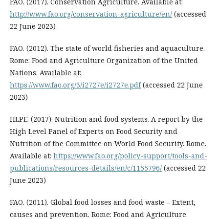
FAO. (2017). Conservation Agriculture. Available at:
http://www.fao.org/conservation-agriculture/en/
(accessed
22 June 2023)
FAO. (2012). The state of world fisheries and aquaculture.
Rome: Food and Agriculture Organization of the United
Nations. Available at:
https://www.fao.org/3/i2727e/i2727e.pdf
(accessed 22 June
2023)
HLPE. (2017). Nutrition and food systems. A report by the
High Level Panel of Experts on Food Security and
Nutrition of the Committee on World Food Security. Rome.
Available at:
https://www.fao.org/policy-support/tools-and-
publications/resources-details/en/c/1155796/
(accessed 22
June 2023)
FAO. (2011). Global food losses and food waste – Extent,
causes and prevention. Rome: Food and Agriculture