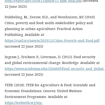
http://report.ipcc.ch/sr15/pdf/sr15_spm_final.pdf
(accessed
22 June 2023)
Dubbeling, M., Zeeuw, H.D., and Veenhuizen, R.V. (2010).
Cities, poverty and food: multi-stakeholder policy and
planning in urban agriculture. Practical Action
Publishing. Available at:
https://ruaf.org/assets/2019/11/Cities-Poverty-and-Food.pdf
(accessed 22 June 2023)
Ingram J., Ericksen P., Liverman, D. (2012). Food security
and global environmental change. Routledge. Available at:
https://www.academia.edu/1304309/Food_security_and_globa
(accessed 22 June 2023)
TEEB. (2018). TEEB for Agriculture & Food: Scientific and
Economic Foundations. Geneva: United Nations
Environment Programme. Available at:
https://teebweb.org/wp-