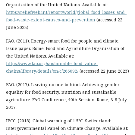
Organization of the United Nations. Available at:
https://reliefweb.int/report/world/global-food-losses-and-
food-waste-extent-causes-and-prevention
(accessed 22
June 2023)
FAO. (2011). Energy-smart food for people and climate.
Issue paper. Rome: Food and Agriculture Organization of
the United Nations. Available at:
https://www.fao.org/sustainable-food-value-
chains/library/details/en/c/266092/
(accessed 22 June 2023)
FAO. (2017). Leaving no one behind: Achieving gender
equality for food security, nutrition and sustainable
agriculture. FAO Conference, 40th Session. Rome, 3-8 July
2017.
IPCC. (2018). Global warming of 1.5°C. Switzerland:
Intergovernmental Panel on Climate Change. Available at: