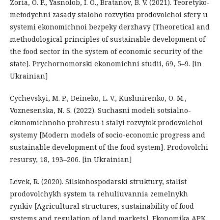
Zoria, O. P., Yasnolob, I. O., Bratanov, B. V. (2021). Teoretyko-
metodychni zasady staloho rozvytku prodovolchoi sfery u
systemi ekonomichnoi bezpeky derzhavy [Theoretical and
methodological principles of sustainable development of
the food sector in the system of economic security of the
state]. Prychornomorski ekonomichni studii, 69, 5–9. [in
Ukrainian]
Cychevskyi, M. P., Deineko, L. V., Kushnirenko, O. M.,
Voznesenska, N. S. (2022). Suchasni modeli sotsialno-
ekonomichnoho prohresu i stalyi rozvytok prodovolchoi
systemy [Modern models of socio-economic progress and
sustainable development of the food system]. Prodovolchi
resursy, 18, 193–206. [in Ukrainian]
Levek, R. (2020). Silskohospodarski struktury, stalist
prodovolchykh system ta rehuliuvannia zemelnykh
rynkiv [Agricultural structures, sustainability of food
systems and regulation of land markets]. Ekonomika APK,