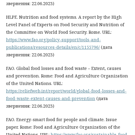
звернення: 22.06.2023)
HLPE. Nutrition and food systems. A report by the High
Level Panel of Experts on Food Security and Nutrition of
the Committee on World Food Security. Rome. URL:
https://www.fao.org/policy-support/tools-and-
publications/resources-details/en/c/1155796/
(дата
звернення: 22.06.2023)
FAO. Global food losses and food waste – Extent, causes
and prevention. Rome: Food and Agriculture Organization
of the United Nations. URL:
https://reliefweb.int/report/world/global-food-losses-and-
food-waste-extent-causes-and-prevention
(дата
звернення: 22.06.2023)
FAO. Energy-smart food for people and climate. Issue
paper. Rome: Food and Agriculture Organization of the
United Nations. URL:
https://www.fao.org/sustainable-food-