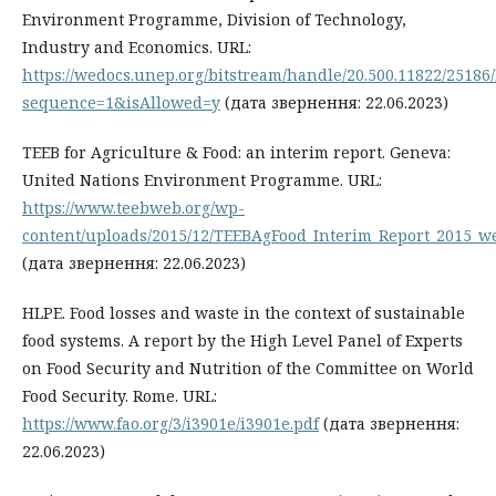
Environment Programme, Division of Technology,
Industry and Economics. URL:
https://wedocs.unep.org/bitstream/handle/20.500.11822/2518
sequence=1&isAllowed=y
(дата звернення: 22.06.2023)
TEEB for Agriculture & Food: an interim report. Geneva:
United Nations Environment Programme. URL:
https://www.teebweb.org/wp-
content/uploads/2015/12/TEEBAgFood_Interim_Report_2015_w
(дата звернення: 22.06.2023)
HLPE. Food losses and waste in the context of sustainable
food systems. A report by the High Level Panel of Experts
on Food Security and Nutrition of the Committee on World
Food Security. Rome. URL:
https://www.fao.org/3/i3901e/i3901e.pdf
(дата звернення:
22.06.2023)