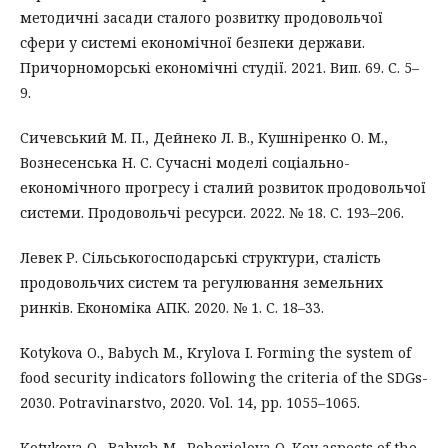
методичні засади сталого розвитку продовольчої
сфери у системі економічної безпеки держави.
Причорноморські економічні студії. 2021. Вип. 69. С. 5–
9.
Cичевський М. П., Дейнеко Л. В., Кушніренко О. М.,
Вознесенська Н. С. Сучасні моделі соціально-
економічного прогресу і сталий розвиток продовольчої
системи. Продовольчі ресурси. 2022. № 18. С. 193–206.
Левек Р. Сільськогосподарські структури, сталість
продовольчих систем та регулювання земельних
ринків. Економіка АПК. 2020. № 1. С. 18–33.
Kotykova O., Babych M., Krylova I. Forming the system of
food security indicators following the criteria of the SDGs-
2030. Potravinarstvo, 2020. Vol. 14, pp. 1055–1065.
Kotykova O., Babych M., Pohorielova O. Key aspects of the