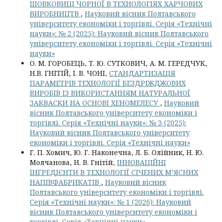
ШОВКОВИЦІ ЧОРНОЇ В ТЕХНОЛОГІЯХ ХАРЧОВИХ
ВИРОБНИЦТВ
,
Науковий вісник Полтавського
університету економіки і торгівлі. Серія «Технічні
науки»: № 2 (2025): Науковий вісник Полтавського
університету економіки і торгівлі. Серія «Технічні
науки»
О. М. ГОРОБЕЦЬ, Т. Ю. СУТКОВИЧ, А. М. ГЕРЕДЧУК,
Н.В. ГНІТІЙ, І. В. ЧОНІ,
СТАНДАРТИЗАЦІЯ
ПАРАМЕТРІВ ТЕХНОЛОГІЇ БЕЗДРІЖДЖОВИХ
ВИРОБІВ ІЗ ВИКОРИСТАННЯМ НАТУРАЛЬНОЇ
ЗАКВАСКИ НА ОСНОВІ ХЕНОМЕЛЕСУ
,
Науковий
вісник Полтавського університету економіки і
торгівлі. Серія «Технічні науки»: № 3 (2025):
Науковий вісник Полтавського університету
економіки і торгівлі. Серія «Технічні науки»
Г. П. Хомич, Ю. Г. Наконечна, Л. Б. Олійник, Н. Ю.
Молчанова, Н. В. Гнітій,
ІННОВАЦІЙНІ
ІНГРЕДІЄНТИ В ТЕХНОЛОГІЇ СІЧЕНИХ М’ЯСНИХ
НАПІВФАБРИКАТІВ
,
Науковий вісник
Полтавського університету економіки і торгівлі.
Серія «Технічні науки»: № 1 (2026): Науковий
вісник Полтавського університету економіки і
торгівлі. Серія «Технічні науки»