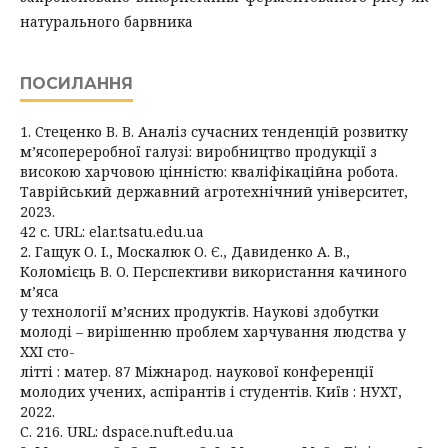
натурального барвника
ПОСИЛАННЯ
1. Стеценко В. В. Аналіз сучасних тенденцій розвитку
м’ясопереробної галузі: виробництво продукції з
високою харчовою цінністю: кваліфікаційна робота.
Таврійський державний агротехнічний університет,
2023.
42 с. URL: elar.tsatu.edu.ua
2. Гащук О. І., Москалюк О. Є., Давиденко А. В.,
Коломієць В. О. Перспективи використання качиного
м’яса
у технології м’ясних продуктів. Наукові здобутки
молоді – вирішенню проблем харчування людства у
XXI сто-
літті : матер. 87 Міжнарод. наукової конференції
молодих учених, аспірантів і студентів. Київ : НУХТ,
2022.
С. 216. URL: dspace.nuft.edu.ua