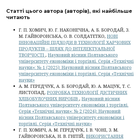
Статті цього автора (авторів), які найбільше
читають
Г. П. ХОМИЧ, Ю. Г. НАКОНЕЧНА, А. Б. БОРОДАЙ, З.
М. ГАЙВОРОНСЬКА, О. В. СОЛДАТЕТКО,
НОВІ
ІННОВАЦІЙНІ ПІДХОДИ В ТЕХНОЛОГІЇ ХАРЧОВИХ
ПРОДУКТІВ – ШЛЯХ ДО ІНТЕЛЕКТУАЛЬНОЇ
ТВОРЧОСТІ
,
Науковий вісник Полтавського
університету економіки і торгівлі. Серія «Технічні
науки»: № 1 (2025): Науковий вісник Полтавського
університету економіки і торгівлі. Серія «Технічні
науки»
А. М. ГЕРЕДЧУК, А. Б. БОРОДАЙ, Ю. А. МАЦУК, Т. С.
ЛИСТОПАД,
РОЗРОБКА ТЕХНОЛОГІЇ ДІЄТИЧНИХ
ХЛІБОБУЛОЧНИХ ВИРОБІВ
,
Науковий вісник
Полтавського університету економіки і торгівлі.
Серія «Технічні науки»: № 2 (2024): Науковий
вісник Полтавського університету економіки і
торгівлі. Серія «Технічні науки»
Г. П. ХОМИЧ, А. М. ГЕРЕДЧУК, І. В. ЧОНІ, З. М.
ГАЙВОРОНСЬКА, Н. В. ГНІТІЙ,
ВИКОРИСТАННЯ