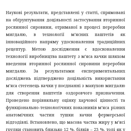
Наукові результати, представлені у статті, спрямовані
на обґрунтування доцільності застосування вторинної
рослинної сировини, отриманої в процесі переробки
мигдалю, в технології м’ясних паштетів як
інноваційного напряму удосконалення традиційних
рецептур. Метою дослідження є вдосконалення
технології виробництва паштету з м’яса качки шляхом
введення вторинної рослинної сировини переробки
мигдалю. За результатами експериментальних
досліджень підтверджено доцільність використання
м’яса стегенець качки у поєднанні з макухою мигдалю
для створення паштетів оздоровчого призначення.
Проведено порівняльну оцінку харчової цінності та
функціонально-технологічних показників м’яса різних
анатомічних частин тушки качки фермерської
відгодівлі. Встановлено, що масова частка жиру у м’ясі
грудки становить близько 12 %, білків – 23 %, тоді як у