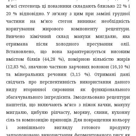
м’ясі стегенець ці показники складають близько 22 % і
20 % відповідно. У зв’язку з цим при заміні грудної
частини на м’ясо стегон виникає необхідність
коригування жирового компоненту рецептури.
Вивчено хімічний склад макухи мигдалю, яка
отримана після холодного пресування олії.
Встановлено, що вона характеризується високим
вмістом білків (44,28 %), помірною кількістю жирів
(12,83 %), значною часткою харчових волокон (16,10 %)
та мінеральних речовин (3,15 %). Отримані дані
свідчать про перспективність використання даного
виду вторинної сировини як функціонального
збагачувального інгредієнта. Змодельовано рецептури
паштетів, що включають м’ясо з ніжок качки, макуху
мигдалю, цибулю ріпчасту, моркву, сливи, кухонну
сіль та композицію прянощів. Для покращення кольору
і зовнішнього вигляду готового продукту
запропоновано використання ферментованого рису як