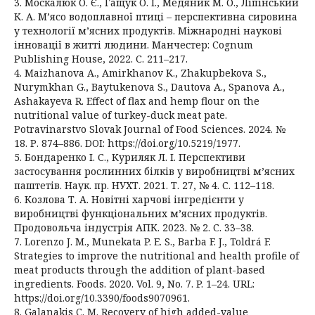
3. Москалюк О. Є., Гащук О. І., Медяник М. О., Ліпінський
К. А. М’ясо водоплавної птиці – перспективна сировина
у технології м’ясних продуктів. Міжнародні наукові
інновації в житті людини. Манчестер: Cognum
Publishing House, 2022. С. 211–217.
4. Maizhanova A., Amirkhanov K., Zhakupbekova S.,
Nurymkhan G., Baytukenova S., Dautova A., Spanova A.,
Ashakayeva R. Effect of flax and hemp flour on the
nutritional value of turkey-duck meat pate.
Potravinarstvo Slovak Journal of Food Sciences. 2024. №
18. Р. 874–886. DOI: https://doi.org/10.5219/1977.
5. Бондаренко І. С., Куриляк Л. І. Перспективи
застосування рослинних білків у виробництві м’ясних
паштетів. Наук. пр. НУХТ. 2021. Т. 27, № 4. С. 112–118.
6. Козлова Т. А. Новітні харчові інгредієнти у
виробництві функціональних м’ясних продуктів.
Продовольча індустрія АПК. 2023. № 2. С. 33–38.
7. Lorenzo J. M., Munekata P. E. S., Barba F. J., Toldrá F.
Strategies to improve the nutritional and health profile of
meat products through the addition of plant-based
ingredients. Foods. 2020. Vol. 9, No. 7. P. 1–24. URL:
https://doi.org/10.3390/foods9070961.
8. Galanakis C. M. Recovery of high added-value