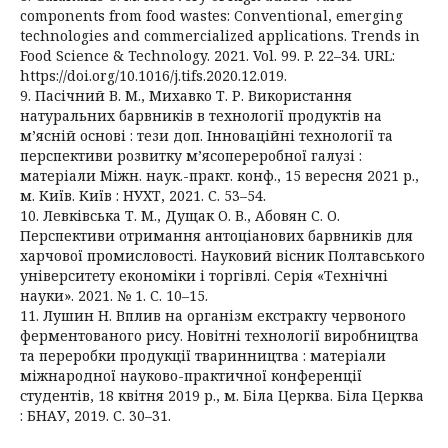
components from food wastes: Conventional, emerging
technologies and commercialized applications. Trends in
Food Science & Technology. 2021. Vol. 99. P. 22–34. URL:
https://doi.org/10.1016/j.tifs.2020.12.019.
9. Пасічний В. М., Михавко Т. Р. Використання
натуральних барвників в технології продуктів на
м’ясній основі : тези доп. Інноваційні технології та
перспективи розвитку м’ясопереробної галузі :
матеріали Міжн. наук.-практ. конф., 15 вересня 2021 р.,
м. Київ. Київ : НУХТ, 2021. С. 53–54.
10. Левківська Т. М., Дущак О. В., Абовян С. О.
Перспективи отримання антоціанових барвників для
харчової промисловості. Науковий вісник Полтавського
університету економіки і торгівлі. Серія «Технічні
науки». 2021. № 1. С. 10–15.
11. Лушин Н. Вплив на організм екстракту червоного
ферментованого рису. Новітні технології виробництва
та переробки продукції тваринництва : матеріали
міжнародної науково-практичної конференції
студентів, 18 квітня 2019 р., м. Біла Церква. Біла Церква
: БНАУ, 2019. С. 30–31.