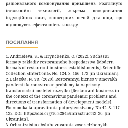
раціонального компонування приміщень. Розглянуто
інноваційні технології, зокрема використання
індукційних плит, конвеєрних печей для піци, що
підвищують ефективність закладу.
ПОСИЛАННЯ
1. Andrieieva, S., & Hrynchenko, O. (2022). Suchasni
formaty zakladiv restorannoho hospodarstva [Modern
formats of restaurant business establishments]. Scientific
Collection «InterConf». No. 124. S. 166–172 [in Ukrainian].
2. Balatska, N. Yu. (2020). Restorannyi biznes v umovakh
pandemii koronavirusu: problemy ta napriamy
transformatsii modelei rozvytku [Restaurant business in
the context of the coronavirus pandemic: problems and
directions of transformation of development models].
Ekonomika ta upravlinnia pidpryiemstvamy. No 42. S. 117–
122. DOI: https://doi.org/10.32843/infrastruct42-20. [in
Ukrainian].
3. Orhanizatsiia obsluhovuvannia zoseredzhenykh