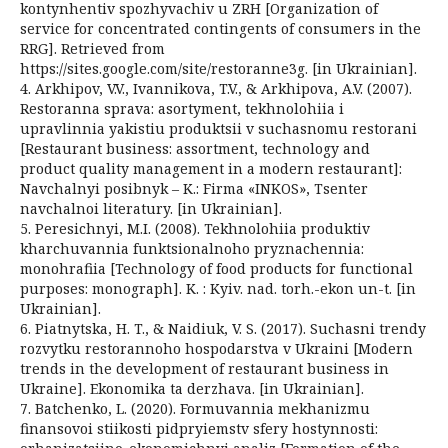
kontynhentiv spozhyvachiv u ZRH [Organization of
service for concentrated contingents of consumers in the
RRG]. Retrieved from
https://sites.google.com/site/restoranne3g. [in Ukrainian].
4. Arkhipov, V.V., Ivannikova, T.V., & Arkhipova, A.V. (2007).
Restoranna sprava: asortyment, tekhnolohiia i
upravlinnia yakistiu produktsii v suchasnomu restorani
[Restaurant business: assortment, technology and
product quality management in a modern restaurant]:
Navchalnyi posibnyk – K.: Firma «INKOS», Tsenter
navchalnoi literatury. [in Ukrainian].
5. Peresichnyi, M.I. (2008). Tekhnolohiia produktiv
kharchuvannia funktsionalnoho pryznachennia:
monohrafiia [Technology of food products for functional
purposes: monograph]. K. : Kyiv. nad. torh.-ekon un-t. [in
Ukrainian].
6. Piatnytska, H. T., & Naidiuk, V. S. (2017). Suchasni trendy
rozvytku restorannoho hospodarstva v Ukraini [Modern
trends in the development of restaurant business in
Ukraine]. Ekonomika ta derzhava. [in Ukrainian].
7. Batchenko, L. (2020). Formuvannia mekhanizmu
finansovoi stiikosti pidpryiemstv sfery hostynnosti: