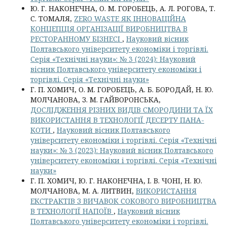
Ю. Г. НАКОНЕЧНА, О. М. ГОРОБЕЦЬ, А. Л. РОГОВА, Т.
С. ТОМАЛЯ,
ZERO WASTE ЯК ІННОВАЦІЙНА
КОНЦЕПЦІЯ ОРГАНІЗАЦІЇ ВИРОБНИЦТВА В
РЕСТОРАННОМУ БІЗНЕСІ
,
Науковий вісник
Полтавського університету економіки і торгівлі.
Серія «Технічні науки»: № 3 (2024): Науковий
вісник Полтавського університету економіки і
торгівлі. Серія «Технічні науки»
Г. П. ХОМИЧ, О. М. ГОРОБЕЦЬ, А. Б. БОРОДАЙ, Н. Ю.
МОЛЧАНОВА, З. М. ГАЙВОРОНСЬКА,
ДОСЛІДЖЕННЯ РІЗНИХ ВИДІВ СМОРОДИНИ ТА ЇХ
ВИКОРИСТАННЯ В ТЕХНОЛОГІЇ ДЕСЕРТУ ПАНА-
КОТИ
,
Науковий вісник Полтавського
університету економіки і торгівлі. Серія «Технічні
науки»: № 3 (2023): Науковий вісник Полтавського
університету економіки і торгівлі. Серія «Технічні
науки»
Г. П. ХОМИЧ, Ю. Г. НАКОНЕЧНА, І. В. ЧОНІ, Н. Ю.
МОЛЧАНОВА, М. А. ЛИТВИН,
ВИКОРИСТАННЯ
ЕКСТРАКТІВ З ВИЧАВОК СОКОВОГО ВИРОБНИЦТВА
В ТЕХНОЛОГІЇ НАПОЇВ
,
Науковий вісник
Полтавського університету економіки і торгівлі.