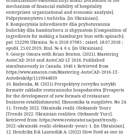
orhanizatsiino-ekonomichnyi analiz [Formation of the
mechanism of financial stability of hospitality
enterprises: organizational and economic analysis].
Pidpryiemnytstvo i torhivlia. [in Ukrainian].
8. Kompozytsiia inhrediientiv dlia pryhotuvannia
bulochky dlia hamburheru zi shpynatom [Composition of
ingredients for making a hamburger bun with spinach]:
pat. 132290 Ukraina. № u 2018 07985 ; zaiavl. 18.07.2018 ;
opubl. 25.02.2019, Biul. № 4. 6 s. [in Ukrainian].
9. George Omura with Brian Benton. (2021). Mastering
AutoCAD 2016 and AutoCAD LT 2016. Published
simultaneously in Canada. 1046 r. Retrieved from
https://www.amazon.com/Mastering-AutoCAD-2016-LT-
Autodesk/dp/1119044839
10. Riabenka, M. (2021) Perspektyvy rozvytku novykh
formativ zakladiv restorannoho hospodarstva [Prospects
for the development of new formats of restaurant
business establishments]. Ekonomika ta suspilstvo. No 24.
11. Trendy 2022. Ukrainski realii: Oleksandr Yourz
[Trends 2022. Ukrainian realities: Oleksandr Yurz].
Retrieved from: https://www.restorator.ua/post/trendy-
2022-ukrainski-realii-oleksandr-yourz-1. [in Ukrainian].
12. Hendrikx B.& Lagendijk A. (2022) Slow Food as one in