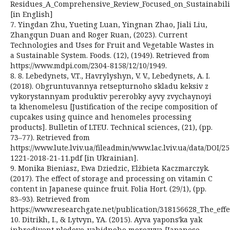
Residues_A_Comprehensive_Review_Focused_on_Sustainabilit
[in English]
7. Yingdan Zhu, Yueting Luan, Yingnan Zhao, Jiali Liu,
Zhangqun Duan and Roger Ruan, (2023). Current
Technologies and Uses for Fruit and Vegetable Wastes in
a Sustainable System. Foods. (12), (1949). Retrieved from
https://www.mdpi.com/2304-8158/12/10/1949.
8. 8. Lebedynets, V.T., Havrylyshyn, V. V., Lebedynets, A. I.
(2018). Obgruntuvannya retsepturnoho skladu keksiv z
vykorystannyam produktiv pererobky ayvy zvychaynoyi
ta khenomelesu [Justification of the recipe composition of
cupcakes using quince and henomeles processing
products]. Bulletin of LTEU. Technical sciences, (21), (pp.
73–77). Retrieved from
https://www.lute.lviv.ua/fileadmin/www.lac.lviv.ua/data/DOI/2
1221-2018-21-11.pdf [in Ukrainian].
9. Monika Bieniasz, Ewa Dziedzic, Elżbieta Kaczmarczyk.
(2017). The effect of storage and processing on vitamin C
content in Japanese quince fruit. Folia Hort. (29/1), (pp.
83–93). Retrieved from
https://www.researchgate.net/publication/318156628_The_eff
10. Ditrikh, I., & Lytvyn, YA. (2015). Ayva yaponsʹka yak
inhrediyent plodovo-yahidnoho morozyva [Japanese