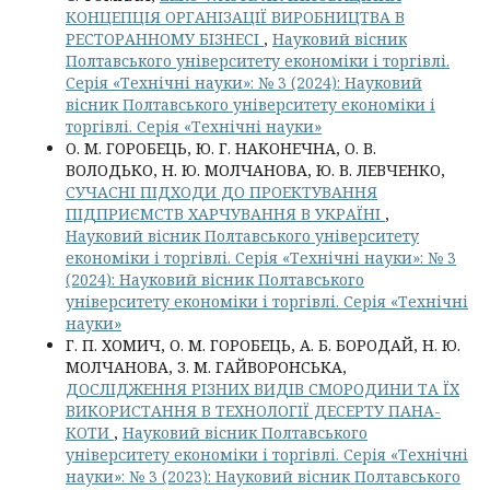
КОНЦЕПЦІЯ ОРГАНІЗАЦІЇ ВИРОБНИЦТВА В
РЕСТОРАННОМУ БІЗНЕСІ
,
Науковий вісник
Полтавського університету економіки і торгівлі.
Серія «Технічні науки»: № 3 (2024): Науковий
вісник Полтавського університету економіки і
торгівлі. Серія «Технічні науки»
О. М. ГОРОБЕЦЬ, Ю. Г. НАКОНЕЧНА, О. В.
ВОЛОДЬКО, Н. Ю. МОЛЧАНОВА, Ю. В. ЛЕВЧЕНКО,
СУЧАСНІ ПІДХОДИ ДО ПРОЕКТУВАННЯ
ПІДПРИЄМСТВ ХАРЧУВАННЯ В УКРАЇНІ
,
Науковий вісник Полтавського університету
економіки і торгівлі. Серія «Технічні науки»: № 3
(2024): Науковий вісник Полтавського
університету економіки і торгівлі. Серія «Технічні
науки»
Г. П. ХОМИЧ, О. М. ГОРОБЕЦЬ, А. Б. БОРОДАЙ, Н. Ю.
МОЛЧАНОВА, З. М. ГАЙВОРОНСЬКА,
ДОСЛІДЖЕННЯ РІЗНИХ ВИДІВ СМОРОДИНИ ТА ЇХ
ВИКОРИСТАННЯ В ТЕХНОЛОГІЇ ДЕСЕРТУ ПАНА-
КОТИ
,
Науковий вісник Полтавського
університету економіки і торгівлі. Серія «Технічні
науки»: № 3 (2023): Науковий вісник Полтавського