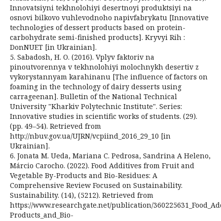
Innovatsiyni tekhnolohiyi desertnoyi produktsiyi na
osnovi bilkovo vuhlevodnoho napivfabrykatu [Innovative
technologies of dessert products based on protein-
carbohydrate semi-finished products]. Kryvyi Rih :
DonNUET [in Ukrainian].
5. Sabadosh, H. O. (2016). Vplyv faktoriv na
pinoutvorennya v tekhnolohiyi molochnykh desertiv z
vykorystannyam karahinanu [The influence of factors on
foaming in the technology of dairy desserts using
carrageenan]. Bulletin of the National Technical
University "Kharkiv Polytechnic Institute". Series:
Innovative studies in scientific works of students. (29).
(pp. 49–54). Retrieved from
http://nbuv.gov.ua/UJRN/vcpiind_2016_29_10 [in
Ukrainian].
6. Jonata M. Ueda, Mariana C. Pedrosa, Sandrina A Heleno,
Márcio Carocho. (2022). Food Additives from Fruit and
Vegetable By-Products and Bio-Residues: A
Comprehensive Review Focused on Sustainability.
Sustainability. (14), (5212). Retrieved from
https://www.researchgate.net/publication/360225631_Food_Ad
Products_and_Bio-