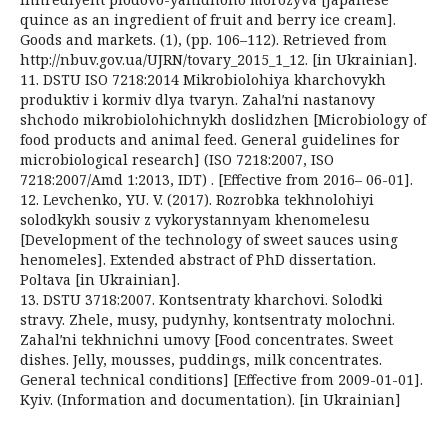
quince as an ingredient of fruit and berry ice cream].
Goods and markets. (1), (pp. 106–112). Retrieved from
http://nbuv.gov.ua/UJRN/tovary_2015_1_12. [in Ukrainian].
11. DSTU ISO 7218:2014 Mikrobiolohiya kharchovykh
produktiv i kormiv dlya tvaryn. Zahalʹni nastanovy
shchodo mikrobiolohichnykh doslidzhen [Microbiology of
food products and animal feed. General guidelines for
microbiological research] (ISO 7218:2007, ISO
7218:2007/Amd 1:2013, IDT) . [Effective from 2016– 06-01].
12. Levchenko, YU. V. (2017). Rozrobka tekhnolohiyi
solodkykh sousiv z vykorystannyam khenomelesu
[Development of the technology of sweet sauces using
henomeles]. Extended abstract of PhD dissertation.
Poltava [in Ukrainian].
13. DSTU 3718:2007. Kontsentraty kharchovi. Solodki
stravy. Zhele, musy, pudynhy, kontsentraty molochni.
Zahalʹni tekhnichni umovy [Food concentrates. Sweet
dishes. Jelly, mousses, puddings, milk concentrates.
General technical conditions] [Effective from 2009-01-01].
Kyiv. (Information and documentation). [in Ukrainian]