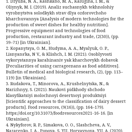
1. Dzyuba, N. A., Kashkano, M. A., Kalugina, I. M., &
Oliynyk, M. I. (2019). Analiz suchasnykh tekhnolohiy
vyrobnytstva solodkykh strav dlya ozdorovchoho
kharchuvannya [Analysis of modern technologies for the
production of sweet dishes for healthy nutrition].
Progressive equipment and technologies of food
production, restaurant industry and trade, (2(30)), (pp.
59–71) [in Ukrainian].
2. Kopanytsya, O. M., Hudyma, A. A., Myalyuk, O. P.,
Lisnyansʹka, N V., & Klishch, I. M. (2021). Osoblyvosti
vykorystannya karahinaniv yak kharchovykh dobavok
[Peculiarities of using carrageenans as food additives].
Bulletin of medical and biological research, (2), (pp. 113–
119) [in Ukrainian].
3. Rudakova, T., Minorova, A., Krushelnytska, N., &
Narizhnyy, S. (2021). Naukovi pidkhody shchodo
klasyfikatsiyi molochnoyi desertnoyi produktsiyi
[Scientific approaches to the classification of dairy dessert
products]. Food resources, (9(16)), (pp. 164–179).
https://doi.org/10.31073/foodresources2021-16-16. [in
Ukrainian].
4. Nykyforov, R. P., Simakova, O. O., Slashcheva, A. V.,
Nazarenko, I. A., Popova, S. YU, Horyaynova, YU. A. (2020).