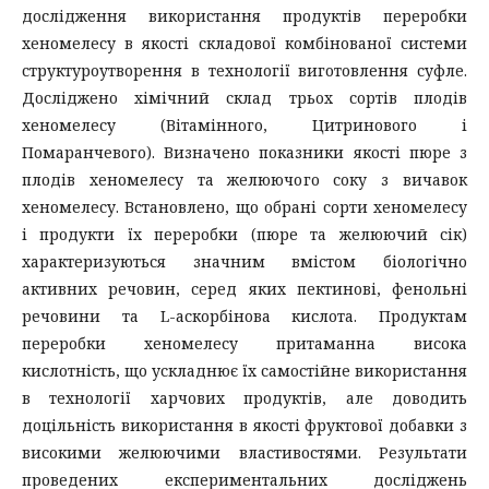
дослідження використання продуктів переробки
хеномелесу в якості складової комбінованої системи
структуроутворення в технології виготовлення суфле.
Досліджено хімічний склад трьох сортів плодів
хеномелесу (Вітамінного, Цитринового і
Помаранчевого). Визначено показники якості пюре з
плодів хеномелесу та желюючого соку з вичавок
хеномелесу. Встановлено, що обрані сорти хеномелесу
і продукти їх переробки (пюре та желюючий сік)
характеризуються значним вмістом біологічно
активних речовин, серед яких пектинові, фенольні
речовини та L-аскорбінова кислота. Продуктам
переробки хеномелесу притаманна висока
кислотність, що ускладнює їх самостійне використання
в технології харчових продуктів, але доводить
доцільність використання в якості фруктової добавки з
високими желюючими властивостями. Результати
проведених експериментальних досліджень