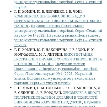
університету економіки і торгівлі. Серія «Технічні
науки»
Г. П. ХОМИЧ, Ю. В. ЛЕВЧЕНКО, І. В. ЧОНІ,
КОМПЛЕКСНА ПЕРЕРОБКА ВИНОГРАДУ З
ОТРИМАННЯМ АЛКОГОЛЬНИХ І БЕЗАЛКОГОЛЬНИХ
НАПОЇВ
,
Науковий вісник Полтавського
університету економіки і торгівлі. Серія «Технічні
науки»: № 1 (2022): Науковий вісник Полтавського
університету економіки і торгівлі. Серія «Технічні
науки»
Г. П. ХОМИЧ, Ю. Г. НАКОНЕЧНА, І. В. ЧОНІ, Н. Ю.
МОЛЧАНОВА, М. А. ЛИТВИН,
ВИКОРИСТАННЯ
ЕКСТРАКТІВ З ВИЧАВОК СОКОВОГО ВИРОБНИЦТВА
В ТЕХНОЛОГІЇ НАПОЇВ
,
Науковий вісник
Полтавського університету економіки і торгівлі.
Серія «Технічні науки»: № 1 (2023): Науковий
вісник Полтавського університету економіки і
торгівлі. Серія «Технічні науки»
Г. П. ХОМИЧ, О. М. ГОРОБЕЦЬ, Ю. Г. НАКОНЕЧНА, Л.
Б. ОЛІЙНИК, А. Б. БОРОДАЙ,
ХЕНОМЕЛЕС В ЯКОСТІ
ПОЛІФУНКЦІОНАЛЬНОЇ ДОБАВКИ В ТЕХНОЛОГІЇ
ВИРОБНИЦТВА ХАРЧОВИХ ПРОДУКТІВ
,
Науковий
вісник Полтавського університету економіки і