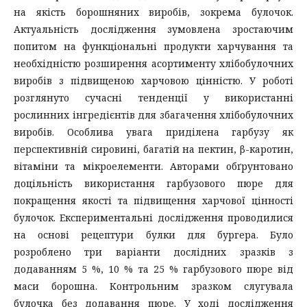
на якість борошняних виробів, зокрема булочок.
Актуальність дослідження зумовлена зростаючим
попитом на функціональні продукти харчування та
необхідністю розширення асортименту хлібобулочних
виробів з підвищеною харчовою цінністю. У роботі
розглянуто сучасні тенденції у використанні
рослинних інгредієнтів для збагачення хлібобулочних
виробів. Особлива увага приділена гарбузу як
перспективній сировині, багатій на пектин, β-каротин,
вітаміни та мікроелементи. Авторами обґрунтовано
доцільність використання гарбузового пюре для
покращення якості та підвищення харчової цінності
булочок. Експериментальні дослідження проводилися
на основі рецептури булки для бургера. Було
розроблено три варіанти дослідних зразків з
додаванням 5 %, 10 % та 25 % гарбузового пюре від
маси борошна. Контрольним зразком слугувала
булочка без додавання пюре. У ході дослідження