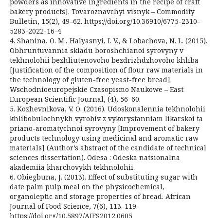
powders as innovative ingredients in the recipe of craft
bakery products]. Tovaroznavchyi visnyk – Commodity
Bulletin, 15(2), 49–62. https://doi.org/10.36910/6775-2310-
5283-2022-16-4
4. Shanina, O. M., Halyasnyi, I. V., & Lobachova, N. L. (2015).
Obhruntuvannia skladu boroshchianoi syrovyny v
tekhnolohii bezhliutenovoho bezdrizhdzhovoho khliba
[Justification of the composition of flour raw materials in
the technology of gluten-free yeast-free bread].
Wschodnioeuropejskie Czasopismo Naukowe – East
European Scientific Journal, (4), 56–60.
5. Kozhevnikova, V. O. (2016). Udoskonalennia tekhnolohii
khlibobulochnykh vyrobiv z vykorystanniam likarskoi ta
priano-aromatychnoi syrovyny [Improvement of bakery
products technology using medicinal and aromatic raw
materials] (Author’s abstract of the candidate of technical
sciences dissertation). Odesa : Odeska natsionalna
akademiia kharchovykh tekhnolohii.
6. Obiegbuna, J. (2013). Effect of substituting sugar with
date palm pulp meal on the physicochemical,
organoleptic and storage properties of bread. African
Journal of Food Science, 7(6), 113–119.
https://doi.org/10.5897/AJFS2012.0605