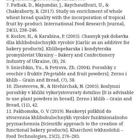
7. Pathak, D., Majumdar, J., Raychaudhuri, U., &
Chakraborty, R. (2017). Study on enrichment of whole
wheat bread quality with the incorporation of tropical
fruit by-product. International Food Research Journal,
24(1), 238–246.
8. Kozlov, H., & Karabina, P. (2005). Chasnyk yak dobavka
dlia khlibobulochnykh vyrobiv [Garlic as an additive for
bakery products]. Khlibopekarska i kondyterska
promyslovist Ukrainy – Bakery and Confectionery
Industry of Ukraine, (8), 26.
9. Sniezhkin, Yu., & Petrova, Zh. (2004). Poroshky z
ovochiv i fruktiv [Vegetable and fruit powders]. Zerno i
khlib – Grain and Bread, (7), 38.
10. Zhestereva, N., & Hrehirchak, N. (2005). Roslynni
poroshky v khlibi vykorystovuvaty dotsilno [It is advisable
to use plant powders in bread]. Zerno i khlib – Grain and
Bread, (11), 42.
11. Pakhomska, O. V. (2019). Naukovyi pidkhid do
stvorennia khlibobulochnykh vyrobiv funktsionalnoho
pryznachennia [Scientific approach to the creation of
functional bakery products]. Kharchovi tekhnolohii –
Food Technologies, 25(2), 276–283.