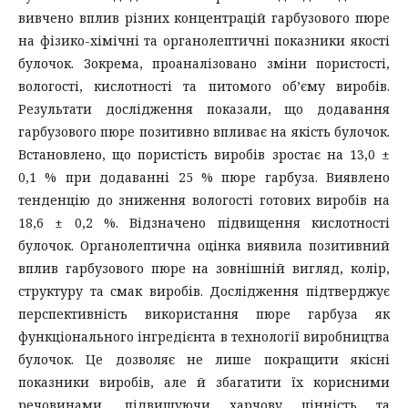
вивчено вплив різних концентрацій гарбузового пюре
на фізико-хімічні та органолептичні показники якості
булочок. Зокрема, проаналізовано зміни пористості,
вологості, кислотності та питомого об’єму виробів.
Результати дослідження показали, що додавання
гарбузового пюре позитивно впливає на якість булочок.
Встановлено, що пористість виробів зростає на 13,0 ±
0,1 % при додаванні 25 % пюре гарбуза. Виявлено
тенденцію до зниження вологості готових виробів на
18,6 ± 0,2 %. Відзначено підвищення кислотності
булочок. Органолептична оцінка виявила позитивний
вплив гарбузового пюре на зовнішній вигляд, колір,
структуру та смак виробів. Дослідження підтверджує
перспективність використання пюре гарбуза як
функціонального інгредієнта в технології виробництва
булочок. Це дозволяє не лише покращити якісні
показники виробів, але й збагатити їх корисними
речовинами, підвищуючи харчову цінність та