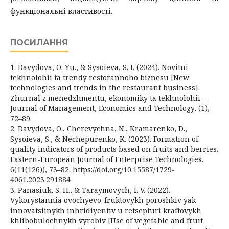
функціональні властивості.
ПОСИЛАННЯ
1. Davydova, O. Yu., & Sysoieva, S. I. (2024). Novitni
tekhnolohii ta trendy restorannoho biznesu [New
technologies and trends in the restaurant business].
Zhurnal z menedzhmentu, ekonomiky ta tekhnolohii –
Journal of Management, Economics and Technology, (1),
72–89.
2. Davydova, O., Cherevychna, N., Kramarenko, D.,
Sysoieva, S., & Nechepurenko, K. (2023). Formation of
quality indicators of products based on fruits and berries.
Eastern-European Journal of Enterprise Technologies,
6(11(126)), 73–82. https://doi.org/10.15587/1729-
4061.2023.291884
3. Panasiuk, S. H., & Taraymovych, I. V. (2022).
Vykorystannia ovochyevo-fruktovykh poroshkiv yak
innovatsiinykh inhridiyentiv u retsepturi kraftovykh
khlibobulochnykh vyrobiv [Use of vegetable and fruit