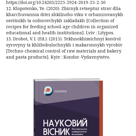
https://doi.org/10.24263/2225-2924-2019-25-2-30
12. Klopotenko, Ye. (2020). Zbirnyk retseptur strav dlia
kharchuvannia ditei shkilnoho viku v orhanizovanykh
osvitnikh ta ozdorovchykh zakladakh [Collection of
recipes for feeding school-age children in organized
educational and health institutions]. Lviv : Litypos.
13. Drobot, V. I. (Ed.). (2015). Tekhnokhimichnyi kontrol
syrovyny ta khlibobulochnykh i makaronnykh vyrobiv
[Techno-chemical control of raw materials and bakery
and pasta products]. Kyiv : Kondor-Vydavnytstvo.