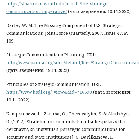
https://sloanreview.mit.edu/article/the-strategic-
communication-imperative/
(дата звернення: 10.11.2022).
Darley W. M. The Missing Component of U.S. Strategic
Communications. Joint Force Quarterly. 2007. Issue 47. Р.
109.
Strategic Communications Planning. URL:
http://www.panna.org/sites/default/files/StrategicCommunica
(дата звернення: 19.11.2022).
Principles of Strategic Communication. URL:
https://www.hsdl.org/?view&did=716398
(дата звернення:
19.11.2022).
Kompantseva, L., Zaruba, O., Cherevatyita, S. & Akulshyn,
O. (2022). Stratehichni komunikatsii dlia bezpekovykh i
derzhavnykh instytutsii [Strategic communications for
security and state institutions]. O. Davlikanovа, L.