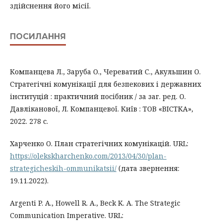
здійснення його місії.
ПОСИЛАННЯ
Компанцева Л., Заруба О., Череватий С., Акульшин О.
Стратегічні комунікації для безпекових і державних
інституцій : практичний посібник / за заг. ред. О.
Давліканової, Л. Компанцевої. Київ : ТОВ «ВІСТКА»,
2022. 278 с.
Харченко О. План стратегічних комунікацій. URL:
https://olekskharchenko.com/2013/04/30/plan-
strategicheskih-ommunikatsii/
(дата звернення:
19.11.2022).
Argenti P. A., Howell R. A., Beck K. A. The Strategic
Communication Imperative. URL: