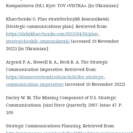
Kompantsevа (Ed.). Kyiv: TOV «VISTKA». [in Ukrainian]
Kharchenko O. Plan stratehichnykh komunikatsii.
[Strategic communications plan]. Retrieved from:
https://olekskharchenko.com/2013/04/30/plan-
strategicheskih-ommunikatsii/
(accessed 19 November
2022) [in Ukrainian]
Argenti P. A., Howell R. A., Beck K. A. The Strategic
Communication Imperative. Retrieved from:
https://sloanreview.mit.edu/article/the-strategic-
communication-imperative/
(accessed 10 November 2022)
Darley W. M. The Missing Component of U.S. Strategic
Communications. Joint Force Quarterly. 2007. Issue 47. Р.
109.
Strategic Communications Planning. Retrieved from: