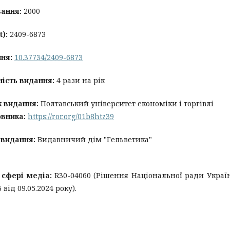
вання:
2000
t):
2409-6873
ня:
10.37734/2409-6873
ність видання:
4 рази на рік
к видання:
Полтавський університет економіки і торгівлі
овника:
https://ror.org/01b8htz39
 видання:
Видавничий дім "Гельветика"
у сфері медіа:
R30-04060 (Рішення Національної ради Украї
ід 09.05.2024 року).