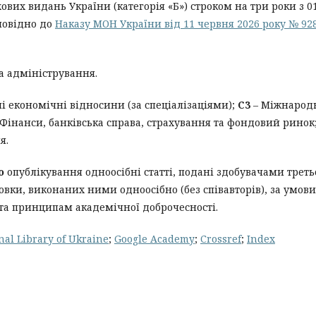
вих видань України (категорія «Б») строком на три роки з 0
дповідно до
Наказу МОН України від 11 червня 2026 року № 92
а адміністрування.
і економічні відносини (за спеціалізаціями);
C3
– Міжнарод
Фінанси, банківська справа, страхування та фондовий ринок
я.
о
опублікування одноосібні статті, подані здобувачами треть
вки, виконаних ними одноосібно (без співавторів), за умови
та принципам академічної доброчесності.
nal Library of Ukraine
;
Google Academy
;
Crossref
;
Index