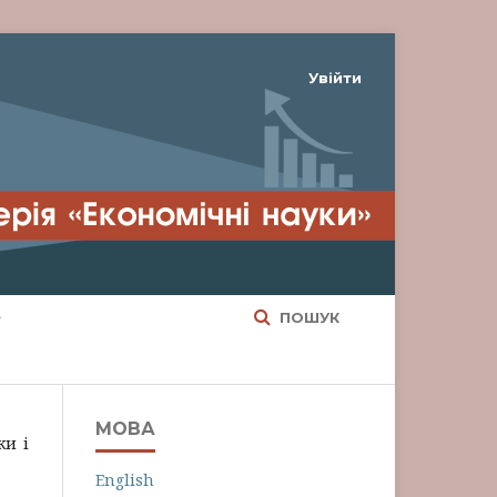
Увійти
ПОШУК
МОВА
ки і
English