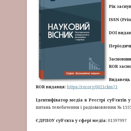
Рік засну
ISSN (Prin
DOI видан
Періодич
Засновни
ROR засн
Видавець
ROR видавця:
https://ror.org/0021ckm71
Ідентифікатор медіа в Реєстрі суб’єктів 
питань телебачення і радіомовлення № 1555 в
ЄДРПОУ суб’єкта у сфері медіа:
01597997