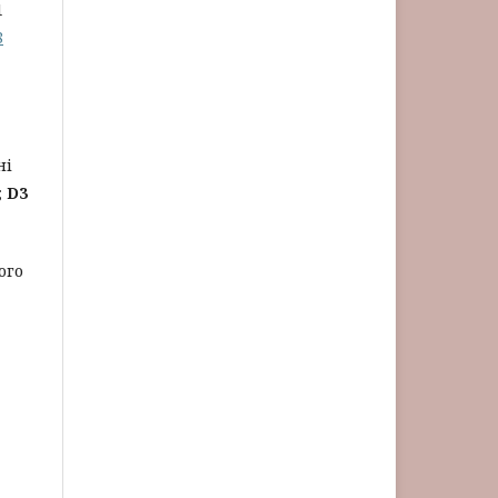
1
8
ні
;
D3
ого