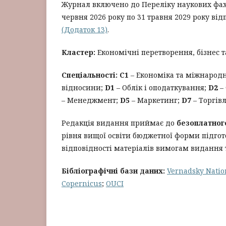
Журнал включено до Переліку наукових фахо
червня 2026 року по 31 травня 2029 року ві
(Додаток 13)
.
Кластер:
Економічні перетворення, бізнес т
Спеціальності:
C1
– Економіка та міжнародн
відносини;
D1
– Облік і оподаткування;
D2
– 
– Менеджмент;
D5
– Маркетинг;
D7
– Торгівл
Редакція видання приймає до
безоплатног
рівня вищої освіти бюджетної форми підгото
відповідності матеріалів вимогам видання 
Бібліографічні бази даних:
Vernadsky Natio
Copernicus
;
OUCI